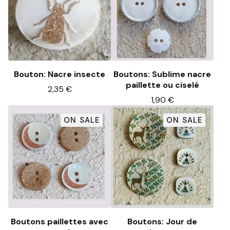
Bouton: Nacre insecte
Boutons: Sublime nacre
paillette ou ciselé
2,35
€
1,90
€
ON SALE
ON SALE
Boutons paillettes avec
Boutons: Jour de