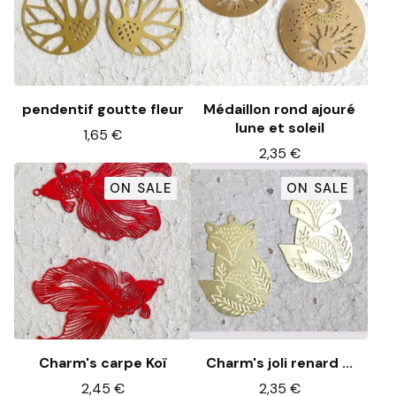
pendentif goutte fleur
Médaillon rond ajouré
lune et soleil
1,65
€
2,35
€
ON SALE
ON SALE
Charm's carpe Koï
Charm's joli renard ...
2,45
€
2,35
€