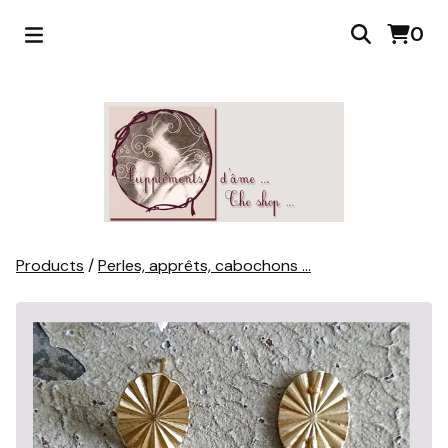
0
Products
/
Perles, apprêts, cabochons ...