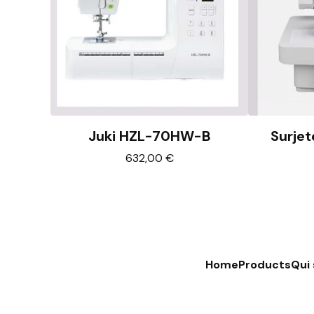
Juki HZL-70HW-B
Surje
632,00
€
Home
Products
Qui