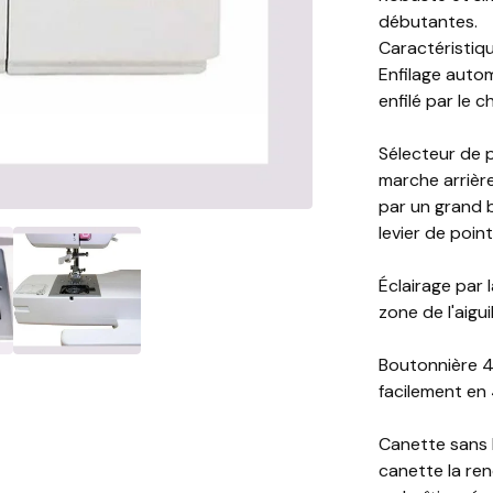
débutantes.
Caractéristiqu
Enfilage autom
enfilé par le c
Sélecteur de p
marche arrièr
par un grand b
levier de point
Éclairage par 
zone de l'aigui
Boutonnière 4
facilement en
Canette sans b
canette la rend