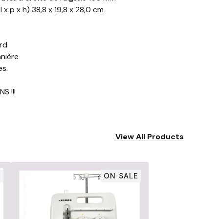
 x p x h) 38,8 x 19,8 x 28,0 cm
rd
nière
es.
S !!!
View All Products
ON SALE