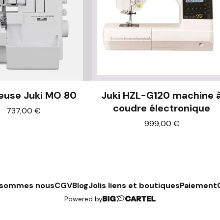
teuse Juki MO 80
Juki HZL-G120 machine 
coudre électronique
737,00
€
999,00
€
 sommes nous
CGV
Blog
Jolis liens et boutiques
Paiement
Powered by