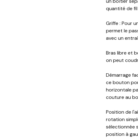
un boîtier sép
quantité de fil
Griffe : Pour 
permet le pas
avec un entra
Bras libre et 
on peut coudre
Démarrage faci
ce bouton pour
horizontale pa
couture au bo
Position de l'a
rotation simpl
sélectionnée so
position à ga