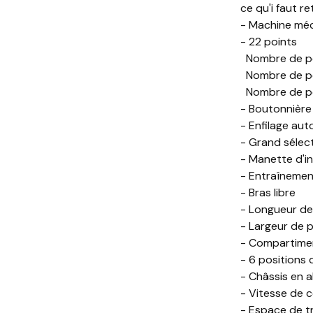
ce qu'i faut ret
- Machine mé
- 22 points
Nombre de poin
Nombre de poi
Nombre de poi
- Boutonnière
- Enfilage au
- Grand sélec
- Manette d'i
- Entraînemen
- Bras libre
- Longueur de
- Largeur de 
- Compartimen
- 6 positions d
- Châssis en 
- Vitesse de 
- Espace de tr