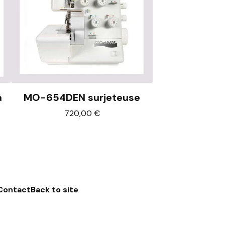
à
MO-654DEN surjeteuse
720,00
€
Contact
Back to site