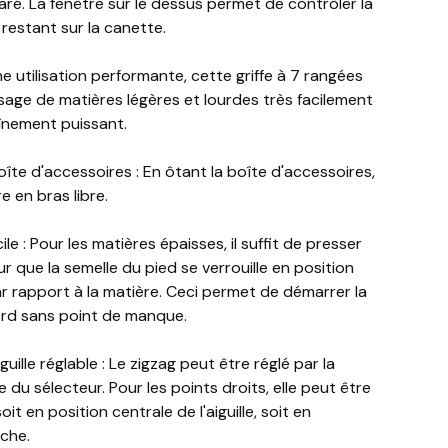
aré. La fenêtre sur le dessus permet de contrôler la
 restant sur la canette.
une utilisation performante, cette griffe à 7 rangées
sage de matières légères et lourdes très facilement
înement puissant.
boîte d'accessoires : En ôtant la boîte d'accessoires,
 en bras libre.
le : Pour les matières épaisses, il suffit de presser
 que la semelle du pied se verrouille en position
r rapport à la matière. Ceci permet de démarrer la
rd sans point de manque.
iguille réglable : Le zigzag peut être réglé par la
e du sélecteur. Pour les points droits, elle peut être
it en position centrale de l'aiguille, soit en
uche.