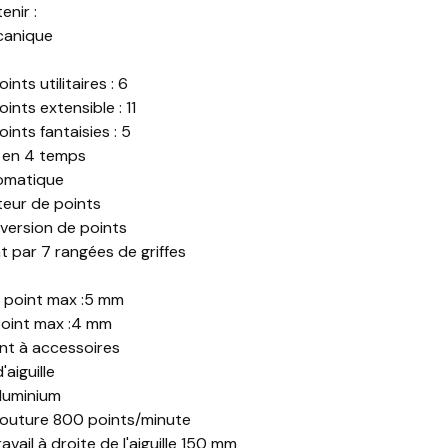
enir :
canique
ts utilitaires : 6
nts extensible : 11
nts fantaisies : 5
 en 4 temps
tomatique
teur de points
nversion de points
t par 7 rangées de griffes
 point max :5 mm
point max :4 mm
t à accessoires
'aiguille
aluminium
couture 800 points/minute
avail à droite de l'aiguille 150 mm