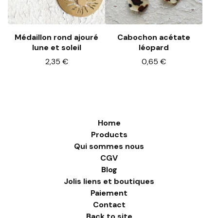
Médaillon rond ajouré
Cabochon acétate
lune et soleil
léopard
2,35
€
0,65
€
Home
Products
Qui sommes nous
CGV
Blog
Jolis liens et boutiques
Paiement
Contact
Back to site