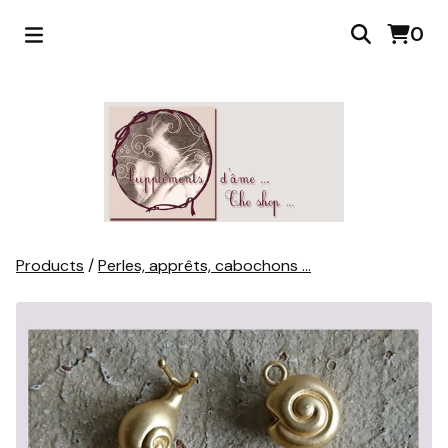
0
Products
/
Perles, apprêts, cabochons ...