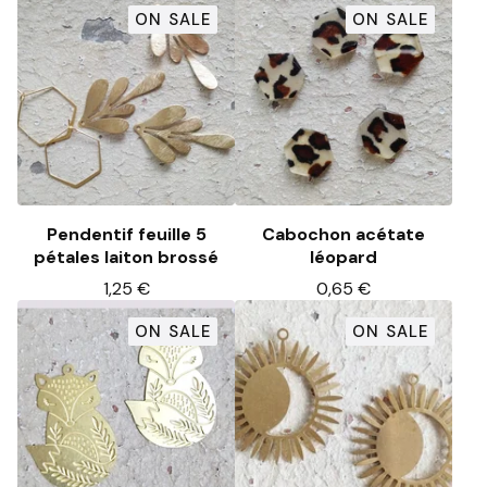
ON SALE
ON SALE
Pendentif feuille 5
Cabochon acétate
pétales laiton brossé
léopard
1,25
€
0,65
€
ON SALE
ON SALE