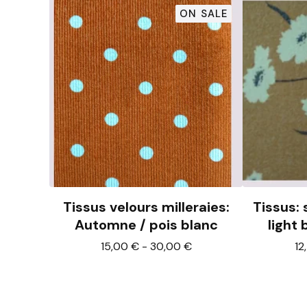
ON SALE
Tissus velours milleraies:
Tissus: 
Automne / pois blanc
light
15,00
€
-
30,00
€
12