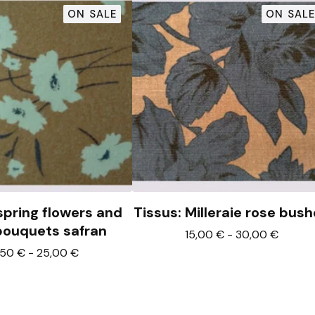
ON SALE
ON SALE
spring flowers and
Tissus: Milleraie rose bus
 bouquets safran
15,00
€
-
30,00
€
,50
€
-
25,00
€