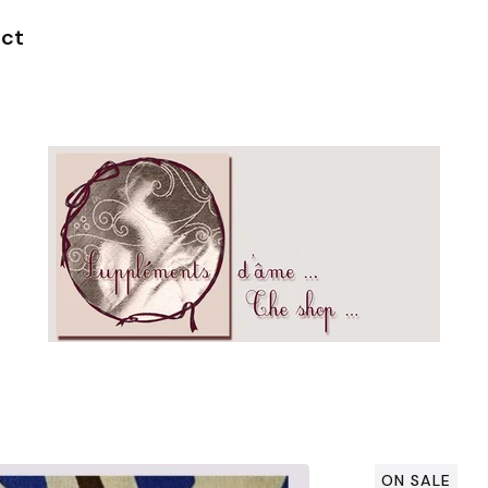
ct
ON SALE