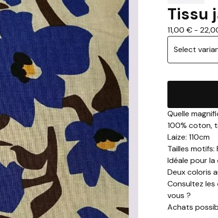
Tissu j
11,00
€
-
22,
Quelle magnif
100% coton, tr
Laize: 110cm
Tailles motifs:
Idéale pour la
Deux coloris au 
Consultez les d
vous ?
Achats possib