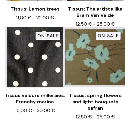
Tissus: Lemon trees
Tissus: The artiste like
Bram Van Velde
11,00
€
-
22,00
€
12,50
€
-
25,00
€
ON SALE
ON SALE
Tissus velours milleraies:
Tissus: spring flowers
Frenchy marine
and light bouquets
safran
15,00
€
-
30,00
€
12,50
€
-
25,00
€