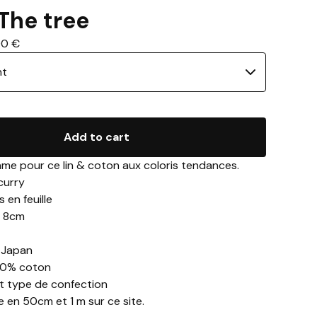
 The tree
00
€
Add to cart
ame pour ce lin & coton aux coloris tendances.
 curry
 en feuille
f: 8cm
 Japan
50% coton
ut type de confection
 en 50cm et 1 m sur ce site.