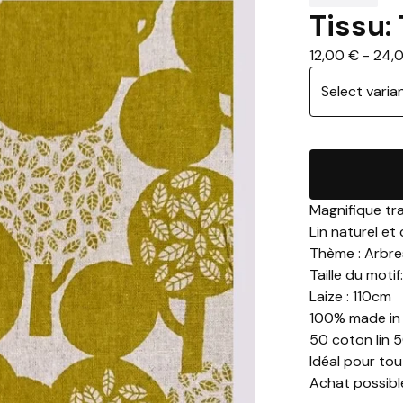
Tissu:
12,00
€
-
24,
Magnifique tr
Lin naturel et
Thème : Arbres
Taille du moti
Laize : 110cm
100% made in
50 coton lin 
Idéal pour to
Achat possible