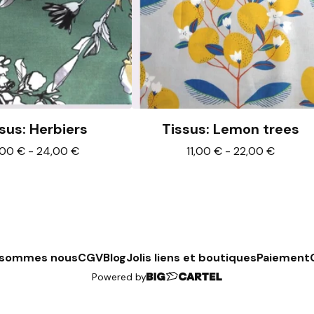
sus: Herbiers
Tissus: Lemon trees
,00
€
-
24,00
€
11,00
€
-
22,00
€
 sommes nous
CGV
Blog
Jolis liens et boutiques
Paiement
Powered by