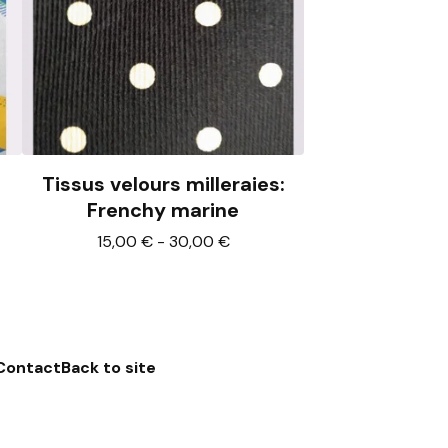
Tissus velours milleraies:
Frenchy marine
15,00
€
-
30,00
€
Contact
Back to site