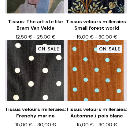
Tissus: The artiste like
Tissus velours milleraies:
Bram Van Velde
Small forest world
12,50
€
-
25,00
€
15,00
€
-
30,00
€
ON SALE
ON SALE
Tissus velours milleraies:
Tissus velours milleraies:
Frenchy marine
Automne / pois blanc
15,00
€
-
30,00
€
15,00
€
-
30,00
€