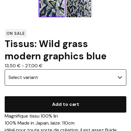
ON SALE
Tissus: Wild grass
modern graphics blue
13,50
€
-
27,00
€
Add to cart
Magnifique tissu 100% lin
100% Made in Japan, laize: 110cm
idéal pour toute sorte de création, il est assez fluide