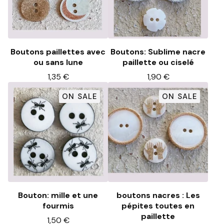
Boutons paillettes avec
Boutons: Sublime nacre
ou sans lune
paillette ou ciselé
1,35
€
1,90
€
ON SALE
ON SALE
Bouton: mille et une
boutons nacres : Les
fourmis
pépites toutes en
paillette
1,50
€