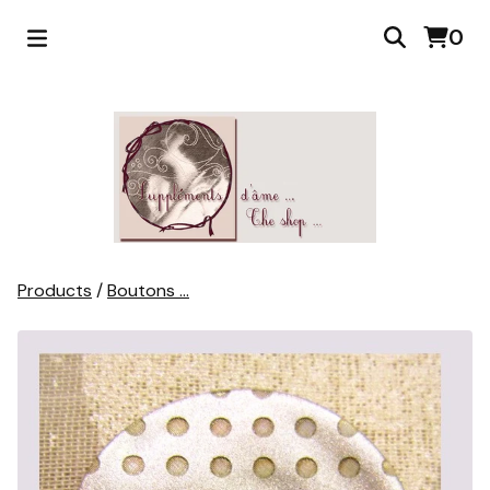
0
Products
/
Boutons ...