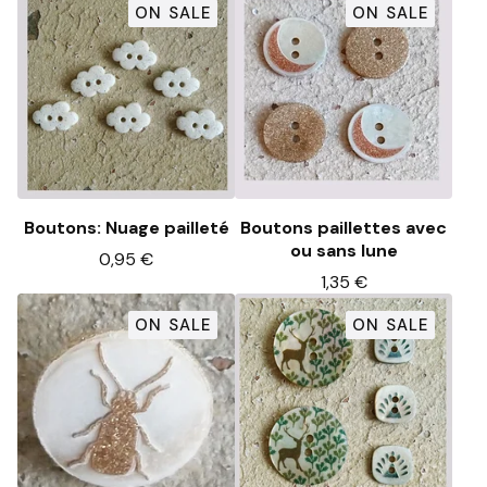
ON SALE
ON SALE
Boutons: Nuage pailleté
Boutons paillettes avec
ou sans lune
0,95
€
1,35
€
ON SALE
ON SALE