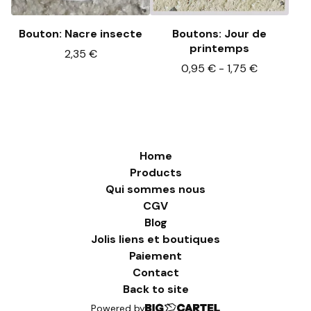
Bouton: Nacre insecte
Boutons: Jour de
printemps
2,35
€
0,95
€
-
1,75
€
Home
Products
Qui sommes nous
CGV
Blog
Jolis liens et boutiques
Paiement
Contact
Back to site
Powered by