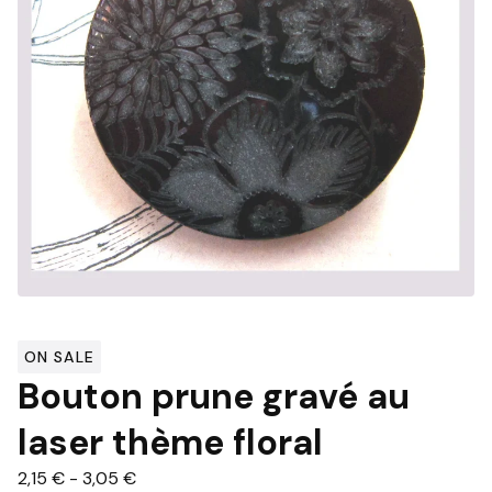
ON SALE
Bouton prune gravé au
laser thème floral
2,15
€
-
3,05
€