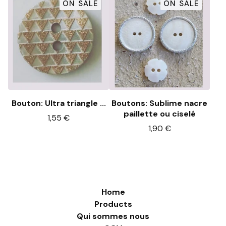
ON SALE
ON SALE
Bouton: Ultra triangle ...
Boutons: Sublime nacre
paillette ou ciselé
1,55
€
1,90
€
Home
Products
Qui sommes nous