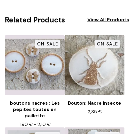
Related Products
View All Products
ON SALE
ON SALE
boutons nacres : Les
Bouton: Nacre insecte
pépites toutes en
2,35
€
paillette
1,90
€
-
2,10
€