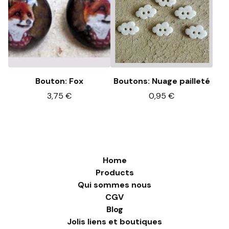
Bouton: Fox
Boutons: Nuage pailleté
3,75
€
0,95
€
Home
Products
Qui sommes nous
CGV
Blog
Jolis liens et boutiques