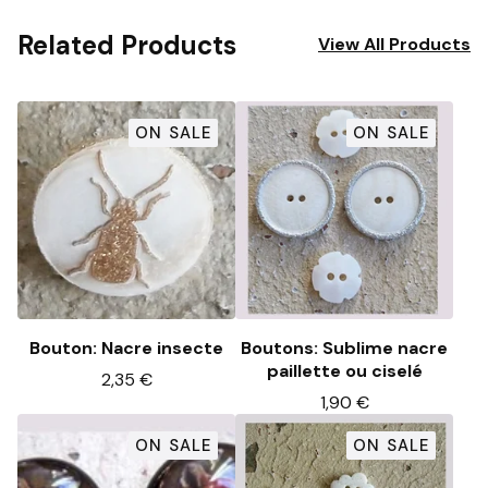
Related Products
View All Products
ON SALE
ON SALE
Bouton: Nacre insecte
Boutons: Sublime nacre
paillette ou ciselé
2,35
€
1,90
€
ON SALE
ON SALE